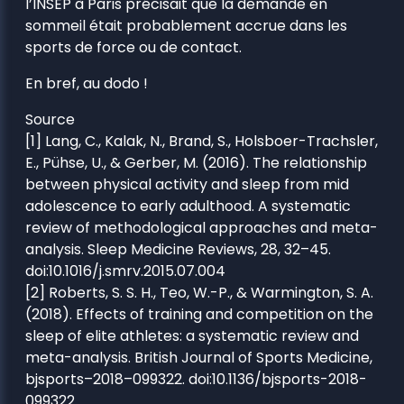
l’INSEP à Paris précisait que la demande en
sommeil était probablement accrue dans les
sports de force ou de contact.
En bref, au dodo !
Source
[1] Lang, C., Kalak, N., Brand, S., Holsboer-Trachsler,
E., Pühse, U., & Gerber, M. (2016). The relationship
between physical activity and sleep from mid
adolescence to early adulthood. A systematic
review of methodological approaches and meta-
analysis. Sleep Medicine Reviews, 28, 32–45.
doi:10.1016/j.smrv.2015.07.004
[2] Roberts, S. S. H., Teo, W.-P., & Warmington, S. A.
(2018). Effects of training and competition on the
sleep of elite athletes: a systematic review and
meta-analysis. British Journal of Sports Medicine,
bjsports–2018–099322. doi:10.1136/bjsports-2018-
099322