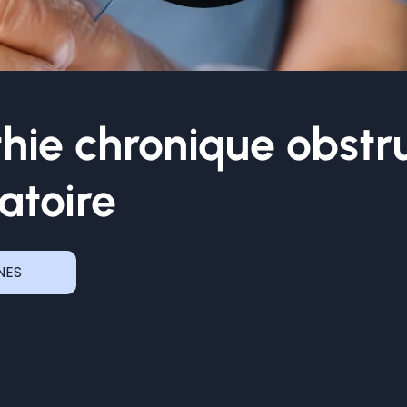
e chronique obstruc
ratoire
NES