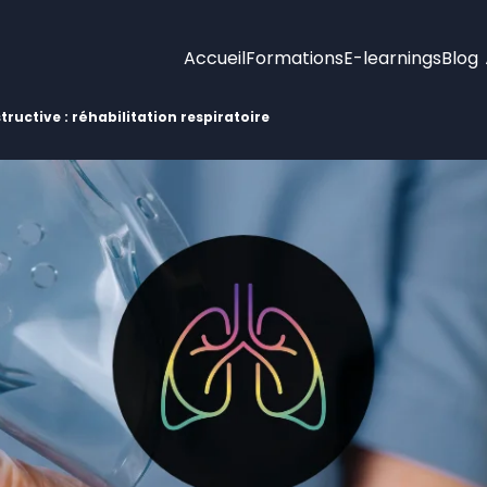
Accueil
Formations
E-learnings
Blog
ctive : réhabilitation respiratoire