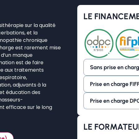
LE FINANCEM
sithérapie sur la qualité
cerbations, et la
umopathie chronique
charge est rarement mise
e d’un manque
ation est de faire
Sans prise en char
ie aux traitements
espiratoire,
Prise en charge FIF
ion, adjuvants à la
 et éducation des
 masseurs-
Prise en charge DP
 efficace sur le long
LE FORMATEU
se)