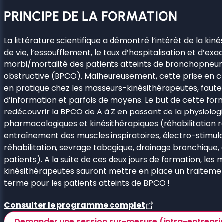
PRINCIPE DE LA FORMATION
La littérature scientifique a démontré l’intérêt de la kiné
de vie, l’essoufflement, le taux d’hospitalisation et d’exa
morbi/mortalité des patients atteints de bronchopne
obstructive (BPCO). Malheureusement, cette prise en 
en pratique chez les masseurs-kinésithérapeutes, faut
d’information et parfois de moyens. Le but de cette form
redécouvrir la BPCO de A à Z en passant de la physiolog
pharmacologiques et kinésithérapiques (réhabilitation r
entraînement des muscles inspiratoires, électro-stimulat
réhabilitation, sevrage tabagique, drainage bronchique,
patients). A la suite de ces deux jours de formation, les
kinésithérapeutes sauront mettre en place un traitement
terme pour les patients atteints de BPCO !
Consulter le programme complet
Demander une session sur-mesure (intra-entrepri