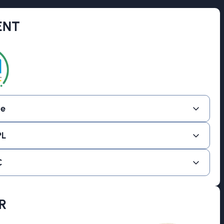
ENT
ge
PL
C
R